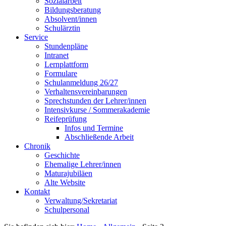
Sozialarbeit
Bildungsberatung
Absolvent/innen
Schulärztin
Service
Stundenpläne
Intranet
Lernplattform
Formulare
Schulanmeldung 26/27
Verhaltensvereinbarungen
Sprechstunden der Lehrer/innen
Intensivkurse / Sommerakademie
Reifeprüfung
Infos und Termine
Abschließende Arbeit
Chronik
Geschichte
Ehemalige Lehrer/innen
Maturajubiläen
Alte Website
Kontakt
Verwaltung/Sekretariat
Schulpersonal