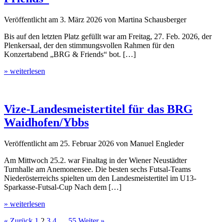
Veröffentlicht am
3. März 2026
von
Martina Schausberger
Bis auf den letzten Platz gefüllt war am Freitag, 27. Feb. 2026, der
Plenkersaal, der den stimmungsvollen Rahmen für den
Konzertabend „BRG & Friends“ bot. […]
» weiterlesen
Vize-Landesmeistertitel für das BRG
Waidhofen/Ybbs
Veröffentlicht am
25. Februar 2026
von
Manuel Engleder
Am Mittwoch 25.2. war Finaltag in der Wiener Neustädter
Turnhalle am Anemonensee. Die besten sechs Futsal-Teams
Niederösterreichs spielten um den Landesmeistertitel im U13-
Sparkasse-Futsal-Cup Nach dem […]
» weiterlesen
« Zurück
1
2
3
4
…
55
Weiter »