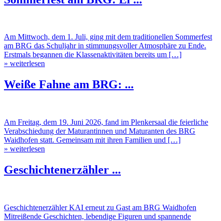
Am Mittwoch, dem 1. Juli, ging mit dem traditionellen Sommerfest
am BRG das Schuljahr in stimmungsvoller Atmosphäre zu Ende.
Erstmals begannen die Klassenaktivitäten bereits um […]
» weiterlesen
Weiße Fahne am BRG: ...
Am Freitag, dem 19. Juni 2026, fand im Plenkersaal die feierliche
Verabschiedung der Maturantinnen und Maturanten des BRG
Waidhofen statt. Gemeinsam mit ihren Familien und […]
» weiterlesen
Geschichtenerzähler ...
Geschichtenerzähler KAI erneut zu Gast am BRG Waidhofen
Mitreißende Geschichten, lebendige Figuren und spannende