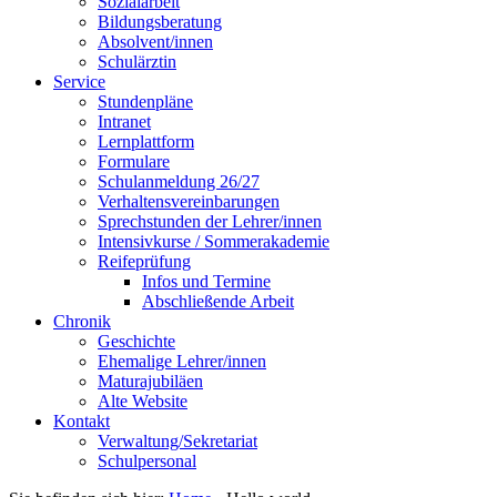
Sozialarbeit
Bildungsberatung
Absolvent/innen
Schulärztin
Service
Stundenpläne
Intranet
Lernplattform
Formulare
Schulanmeldung 26/27
Verhaltensvereinbarungen
Sprechstunden der Lehrer/innen
Intensivkurse / Sommerakademie
Reifeprüfung
Infos und Termine
Abschließende Arbeit
Chronik
Geschichte
Ehemalige Lehrer/innen
Maturajubiläen
Alte Website
Kontakt
Verwaltung/Sekretariat
Schulpersonal