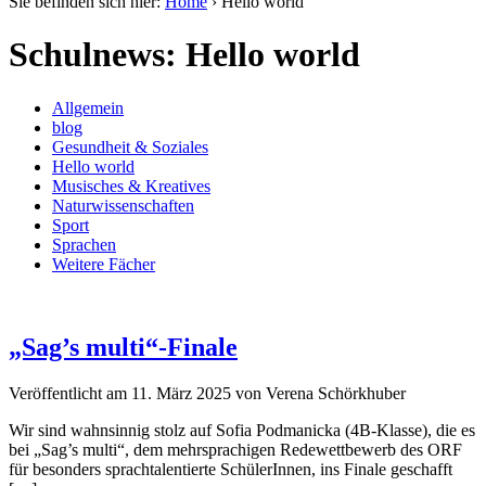
Sie befinden sich hier:
Home
›
Hello world
Schulnews: Hello world
Allgemein
blog
Gesundheit & Soziales
Hello world
Musisches & Kreatives
Naturwissenschaften
Sport
Sprachen
Weitere Fächer
„Sag’s multi“-Finale
Veröffentlicht am
11. März 2025
von
Verena Schörkhuber
Wir sind wahnsinnig stolz auf Sofia Podmanicka (4B-Klasse), die es
bei „Sag’s multi“, dem mehrsprachigen Redewettbewerb des ORF
für besonders sprachtalentierte SchülerInnen, ins Finale geschafft