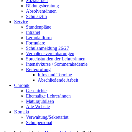
Sozialarbeit
Bildungsberatung
Absolvent/innen
Schulärztin
Service
Stundenpläne
Intranet
Lernplattform
Formulare
Schulanmeldung 26/27
Verhaltensvereinbarungen
Sprechstunden der Lehrer/innen
Intensivkurse / Sommerakademie
Reifeprüfung
Infos und Termine
Abschließende Arbeit
Chronik
Geschichte
Ehemalige Lehrer/innen
Maturajubiläen
Alte Website
Kontakt
Verwaltung/Sekretariat
Schulpersonal