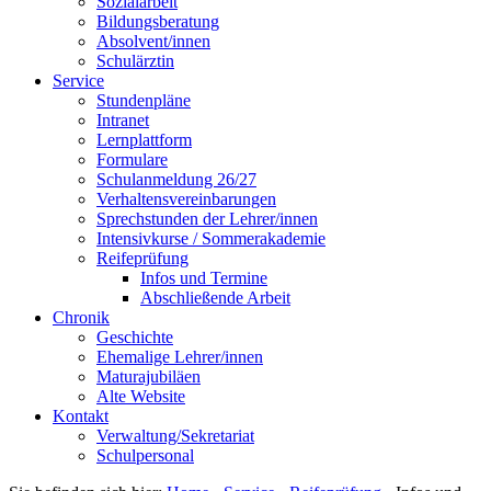
Sozialarbeit
Bildungsberatung
Absolvent/innen
Schulärztin
Service
Stundenpläne
Intranet
Lernplattform
Formulare
Schulanmeldung 26/27
Verhaltensvereinbarungen
Sprechstunden der Lehrer/innen
Intensivkurse / Sommerakademie
Reifeprüfung
Infos und Termine
Abschließende Arbeit
Chronik
Geschichte
Ehemalige Lehrer/innen
Maturajubiläen
Alte Website
Kontakt
Verwaltung/Sekretariat
Schulpersonal