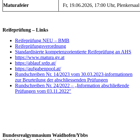
Maturafeier
Fr, 19.06.2026, 17:00 Uhr, Plenkersaal
Reifeprüfung – Links
Reife
prüfung
NEU – BMB
Reifeprüfungsverordnung
S
tandardisierte kompetenzorientierte Reifeprüfung an AHS
https://www.matura.gv.at
https://ablauf.srdp.at/
https://aufgabenpool.at/
Rundschreiben
Nr. 14/2023 vom 30.03.2023-informationen
zur Beurteilung der abschliessenden Prüfungen
Rundschreiben Nr. 24/2022 –
„I
nformation
abschließende
Prüfungen vom 03.11.2022″
Bundesrealgymnasium Waidhofen/Ybbs