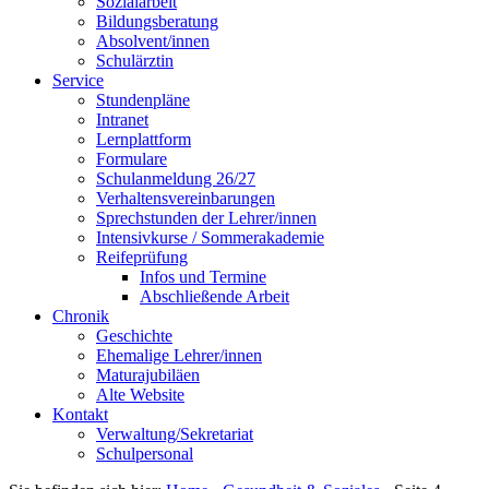
Sozialarbeit
Bildungsberatung
Absolvent/innen
Schulärztin
Service
Stundenpläne
Intranet
Lernplattform
Formulare
Schulanmeldung 26/27
Verhaltensvereinbarungen
Sprechstunden der Lehrer/innen
Intensivkurse / Sommerakademie
Reifeprüfung
Infos und Termine
Abschließende Arbeit
Chronik
Geschichte
Ehemalige Lehrer/innen
Maturajubiläen
Alte Website
Kontakt
Verwaltung/Sekretariat
Schulpersonal