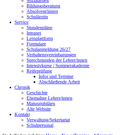
Sozialarbeit
Bildungsberatung
Absolvent/innen
Schulärztin
Service
Stundenpläne
Intranet
Lernplattform
Formulare
Schulanmeldung 26/27
Verhaltensvereinbarungen
Sprechstunden der Lehrer/innen
Intensivkurse / Sommerakademie
Reifeprüfung
Infos und Termine
Abschließende Arbeit
Chronik
Geschichte
Ehemalige Lehrer/innen
Maturajubiläen
Alte Website
Kontakt
Verwaltung/Sekretariat
Schulpersonal