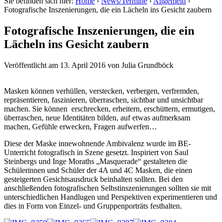
Sie befinden sich hier:
Home
›
News/Termine
›
Allgemein
›
Fotografische Inszenierungen, die ein Lächeln ins Gesicht zaubern
Fotografische Inszenierungen, die ein
Lächeln ins Gesicht zaubern
Veröffentlicht am
13. April 2016
von
Julia Grundböck
Masken können verhüllen, verstecken, verbergen, verfremden,
repräsentieren, faszinieren, überraschen, sichtbar und unsichtbar
machen. Sie können erschrecken, erheitern, erschüttern, ermutigen,
überraschen, neue Identitäten bilden, auf etwas aufmerksam
machen, Gefühle erwecken, Fragen aufwerfen…
Diese der Maske innewohnende Ambivalenz wurde im BE-
Unterricht fotografisch in Szene gesetzt. Inspiriert von Saul
Steinbergs und Inge Moraths „Masquerade“ gestalteten die
Schülerinnen und Schüler der 4A und 4C Masken, die einen
gesteigerten Gesichtsausdruck beinhalten sollten. Bei den
anschließenden fotografischen Selbstinszenierungen sollten sie mit
unterschiedlichen Handlugen und Perspektiven experimentieren und
dies in Form von Einzel- und Gruppenporträts festhalten.