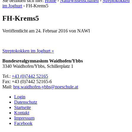
Sie befinden sich hier:
Home
›
Naturwissenschaften
›
Streptokokken
im Joghurt
›
FH-Krems5
FH-Krems5
Veröffentlicht am
24. Februar 2016
von
NAWI
Streptokokken im Joghurt »
Bundesrealgymnasium Waidhofen/Ybbs
3340 Waidhofen/Ybbs, Schillerplatz 1
Tel.:
+43 (0)7442 52165
Fax: +43 (0)7442 52165-6
Mail:
brg.waidhofen-ybbs@noeschule.at
Login
Datenschutz
Startseite
Kontakt
Impressum
Facebook