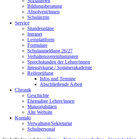
Sozialarbeit
Bildungsberatung
Absolvent/innen
Schulärztin
Service
Stundenpläne
Intranet
Lernplattform
Formulare
Schulanmeldung 26/27
Verhaltensvereinbarungen
Sprechstunden der Lehrer/innen
Intensivkurse / Sommerakademie
Reifeprüfung
Infos und Termine
Abschließende Arbeit
Chronik
Geschichte
Ehemalige Lehrer/innen
Maturajubiläen
Alte Website
Kontakt
Verwaltung/Sekretariat
Schulpersonal