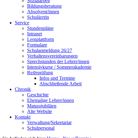
Sozialarbeit
Bildungsberatung
Absolvent/innen
Schulärztin
Service
Stundenpläne
Intranet
Lernplattform
Formulare
Schulanmeldung 26/27
Verhaltensvereinbarungen
Sprechstunden der Lehrer/innen
Intensivkurse / Sommerakademie
Reifeprüfung
Infos und Termine
Abschließende Arbeit
Chronik
Geschichte
Ehemalige Lehrer/innen
Maturajubiläen
Alte Website
Kontakt
Verwaltung/Sekretariat
Schulpersonal