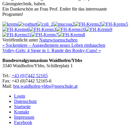
Gärungstechnik, haben.
Ein Dankeschön an Frau Prof. Entler für das interessante
Programm!
Veröffentlicht unter
Naturwissenschaften
« Sockentiere – Ausgedientem neues Leben einhauchen
Volley-Girls: 4 Siege in 1. Runde des Rooky-Cups! »
Bundesrealgymnasium Waidhofen/Ybbs
3340 Waidhofen/Ybbs, Schillerplatz 1
Tel.:
+43 (0)7442 52165
Fax: +43 (0)7442 52165-6
Mail:
brg.waidhofen-ybbs@noeschule.at
Login
Datenschutz
Startseite
Kontakt
Impressum
Facebook