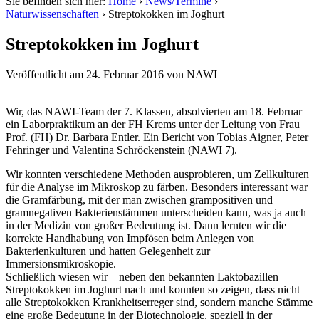
Sie befinden sich hier:
Home
›
News/Termine
›
Naturwissenschaften
›
Streptokokken im Joghurt
Streptokokken im Joghurt
Veröffentlicht am
24. Februar 2016
von
NAWI
Wir, das NAWI-Team der 7. Klassen, absolvierten am 18. Februar
ein Laborpraktikum an der FH Krems unter der Leitung von Frau
Prof. (FH) Dr. Barbara Entler. Ein Bericht von Tobias Aigner, Peter
Fehringer und Valentina Schröckenstein (NAWI 7).
Wir konnten verschiedene Methoden ausprobieren, um Zellkulturen
für die Analyse im Mikroskop zu färben. Besonders interessant war
die Gramfärbung, mit der man zwischen grampositiven und
gramnegativen Bakterienstämmen unterscheiden kann, was ja auch
in der Medizin von großer Bedeutung ist. Dann lernten wir die
korrekte Handhabung von Impfösen beim Anlegen von
Bakterienkulturen und hatten Gelegenheit zur
Immersionsmikroskopie.
Schließlich wiesen wir – neben den bekannten Laktobazillen –
Streptokokken im Joghurt nach und konnten so zeigen, dass nicht
alle Streptokokken Krankheitserreger sind, sondern manche Stämme
eine große Bedeutung in der Biotechnologie, speziell in der