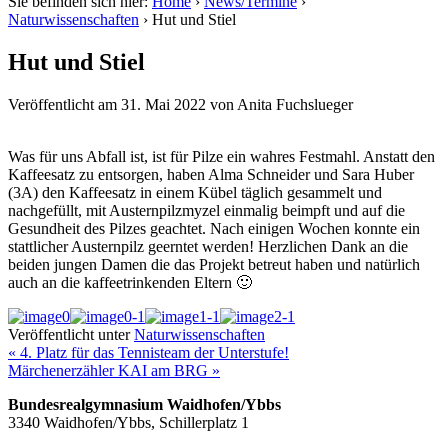
Sie befinden sich hier:
Home
›
News/Termine
›
Naturwissenschaften
›
Hut und Stiel
Hut und Stiel
Veröffentlicht am
31. Mai 2022
von
Anita Fuchslueger
Was für uns Abfall ist, ist für Pilze ein wahres Festmahl. Anstatt den
Kaffeesatz zu entsorgen, haben Alma Schneider und Sara Huber
(3A) den Kaffeesatz in einem Kübel täglich gesammelt und
nachgefüllt, mit Austernpilzmyzel einmalig beimpft und auf die
Gesundheit des Pilzes geachtet. Nach einigen Wochen konnte ein
stattlicher Austernpilz geerntet werden! Herzlichen Dank an die
beiden jungen Damen die das Projekt betreut haben und natürlich
auch an die kaffeetrinkenden Eltern 🙂
Veröffentlicht unter
Naturwissenschaften
« 4. Platz für das Tennisteam der Unterstufe!
Märchenerzähler KAI am BRG »
Bundesrealgymnasium Waidhofen/Ybbs
3340 Waidhofen/Ybbs, Schillerplatz 1