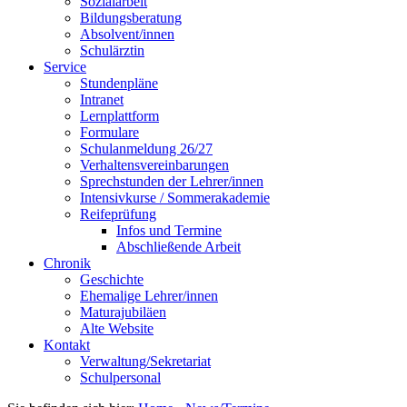
Sozialarbeit
Bildungsberatung
Absolvent/innen
Schulärztin
Service
Stundenpläne
Intranet
Lernplattform
Formulare
Schulanmeldung 26/27
Verhaltensvereinbarungen
Sprechstunden der Lehrer/innen
Intensivkurse / Sommerakademie
Reifeprüfung
Infos und Termine
Abschließende Arbeit
Chronik
Geschichte
Ehemalige Lehrer/innen
Maturajubiläen
Alte Website
Kontakt
Verwaltung/Sekretariat
Schulpersonal