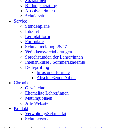
Sozialarbeit
Bildungsberatung
Absolvent/innen
Schulärztin
Service
Stundenpläne
Intranet
Lernplattform
Formulare
Schulanmeldung 26/27
Verhaltensvereinbarungen
Sprechstunden der Lehrer/innen
Intensivkurse / Sommerakademie
Reifeprüfung
Infos und Termine
Abschließende Arbeit
Chronik
Geschichte
Ehemalige Lehrer/innen
Maturajubiläen
Alte Website
Kontakt
Verwaltung/Sekretariat
Schulpersonal