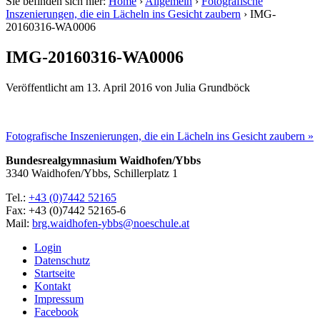
Sie befinden sich hier:
Home
›
Allgemein
›
Fotografische
Inszenierungen, die ein Lächeln ins Gesicht zaubern
›
IMG-
20160316-WA0006
IMG-20160316-WA0006
Veröffentlicht am
13. April 2016
von
Julia Grundböck
Fotografische Inszenierungen, die ein Lächeln ins Gesicht zaubern »
Bundesrealgymnasium Waidhofen/Ybbs
3340 Waidhofen/Ybbs, Schillerplatz 1
Tel.:
+43 (0)7442 52165
Fax: +43 (0)7442 52165-6
Mail:
brg.waidhofen-ybbs@noeschule.at
Login
Datenschutz
Startseite
Kontakt
Impressum
Facebook