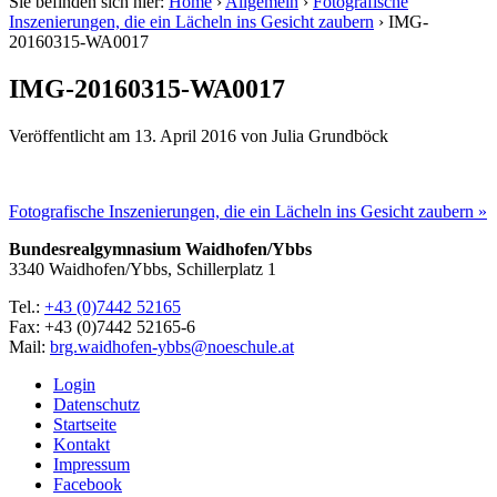
Sie befinden sich hier:
Home
›
Allgemein
›
Fotografische
Inszenierungen, die ein Lächeln ins Gesicht zaubern
›
IMG-
20160315-WA0017
IMG-20160315-WA0017
Veröffentlicht am
13. April 2016
von
Julia Grundböck
Fotografische Inszenierungen, die ein Lächeln ins Gesicht zaubern »
Bundesrealgymnasium Waidhofen/Ybbs
3340 Waidhofen/Ybbs, Schillerplatz 1
Tel.:
+43 (0)7442 52165
Fax: +43 (0)7442 52165-6
Mail:
brg.waidhofen-ybbs@noeschule.at
Login
Datenschutz
Startseite
Kontakt
Impressum
Facebook