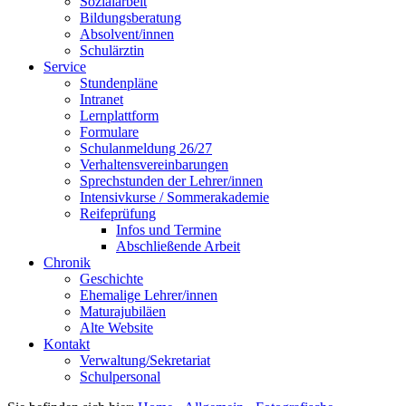
Sozialarbeit
Bildungsberatung
Absolvent/innen
Schulärztin
Service
Stundenpläne
Intranet
Lernplattform
Formulare
Schulanmeldung 26/27
Verhaltensvereinbarungen
Sprechstunden der Lehrer/innen
Intensivkurse / Sommerakademie
Reifeprüfung
Infos und Termine
Abschließende Arbeit
Chronik
Geschichte
Ehemalige Lehrer/innen
Maturajubiläen
Alte Website
Kontakt
Verwaltung/Sekretariat
Schulpersonal