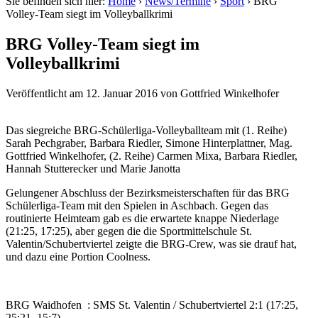
Sie befinden sich hier:
Home
›
News/Termine
›
Sport
›
BRG
Volley-Team siegt im Volleyballkrimi
BRG Volley-Team siegt im
Volleyballkrimi
Veröffentlicht am
12. Januar 2016
von
Gottfried Winkelhofer
Das siegreiche BRG-Schülerliga-Volleyballteam mit (1. Reihe)
Sarah Pechgraber, Barbara Riedler, Simone Hinterplattner, Mag.
Gottfried Winkelhofer, (2. Reihe) Carmen Mixa, Barbara Riedler,
Hannah Stutterecker und Marie Janotta
Gelungener Abschluss der Bezirksmeisterschaften für das BRG
Schülerliga-Team mit den Spielen in Aschbach. Gegen das
routinierte Heimteam gab es die erwartete knappe Niederlage
(21:25, 17:25), aber gegen die die Sportmittelschule St.
Valentin/Schubertviertel zeigte die BRG-Crew, was sie drauf hat,
und dazu eine Portion Coolness.
BRG Waidhofen : SMS St. Valentin / Schubertviertel 2:1 (17:25,
25:21, 15:7)