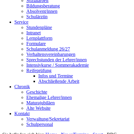
Sozialarbeit
Bildungsberatung
Absolvent/innen
Schulärztin
Service
Stundenpläne
Intranet
Lernplattform
Formulare
Schulanmeldung 26/27
Verhaltensvereinbarungen
Sprechstunden der Lehrer/innen
Intensivkurse / Sommerakademie
Reifeprüfung
Infos und Termine
Abschließende Arbeit
Chronik
Geschichte
Ehemalige Lehrer/innen
Maturajubiläen
Alte Website
Kontakt
Verwaltung/Sekretariat
Schulpersonal