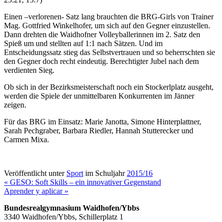
Einen –verlorenen- Satz lang brauchten die BRG-Girls von Trainer
Mag. Gottfried Winkelhofer, um sich auf den Gegner einzustellen.
Dann drehten die Waidhofner Volleyballerinnen im 2. Satz den
Spieß um und stellten auf 1:1 nach Sätzen. Und im
Entscheidungssatz stieg das Selbstvertrauen und so beherrschten sie
den Gegner doch recht eindeutig. Berechtigter Jubel nach dem
verdienten Sieg.
Ob sich in der Bezirksmeisterschaft noch ein Stockerlplatz ausgeht,
werden die Spiele der unmittelbaren Konkurrenten im Jänner
zeigen.
Für das BRG im Einsatz: Marie Janotta, Simone Hinterplattner,
Sarah Pechgraber, Barbara Riedler, Hannah Stutterecker und
Carmen Mixa.
Veröffentlicht unter
Sport
im Schuljahr
2015/16
« GESO: Soft Skills – ein innovativer Gegenstand
Aprender y aplicar »
Bundesrealgymnasium Waidhofen/Ybbs
3340 Waidhofen/Ybbs, Schillerplatz 1