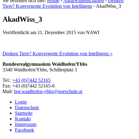
Sie befinden sich hier:
Home
›
Naturwissenschaften
›
Denken
Tiere? Konvergente Evolution von Intelligenz
›
AkadWiss_3
AkadWiss_3
Veröffentlicht am
11. Dezember 2015
von
NAWI
Denken Tiere? Konvergente Evolution von Intelligenz »
Bundesrealgymnasium Waidhofen/Ybbs
3340 Waidhofen/Ybbs, Schillerplatz 1
Tel.:
+43 (0)7442 52165
Fax: +43 (0)7442 52165-6
Mail:
brg.waidhofen-ybbs@noeschule.at
Login
Datenschutz
Startseite
Kontakt
Impressum
Facebook