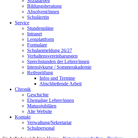
Sozialarbeit
Bildungsberatung
Absolvent/innen
Schulärztin
Service
Stundenpläne
Intranet
Lernplattform
Formulare
Schulanmeldung 26/27
Verhaltensvereinbarungen
Sprechstunden der Lehrer/innen
Intensivkurse / Sommerakademie
Reifeprüfung
Infos und Termine
Abschließende Arbeit
Chronik
Geschichte
Ehemalige Lehrer/innen
Maturajubiläen
Alte Website
Kontakt
Verwaltung/Sekretariat
Schulpersonal