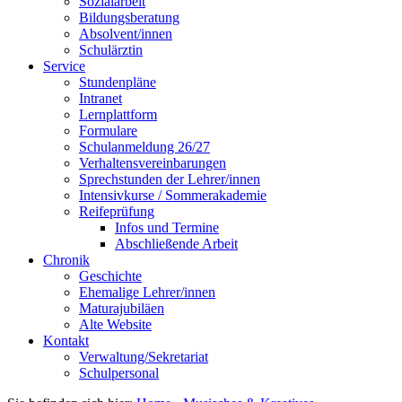
Sozialarbeit
Bildungsberatung
Absolvent/innen
Schulärztin
Service
Stundenpläne
Intranet
Lernplattform
Formulare
Schulanmeldung 26/27
Verhaltensvereinbarungen
Sprechstunden der Lehrer/innen
Intensivkurse / Sommerakademie
Reifeprüfung
Infos und Termine
Abschließende Arbeit
Chronik
Geschichte
Ehemalige Lehrer/innen
Maturajubiläen
Alte Website
Kontakt
Verwaltung/Sekretariat
Schulpersonal