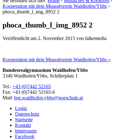
Sie befinden sich hier:
Home
›
Musisches & Kreatives
›
Kooperation mit dem Musealverein Waidhofen/Ybbs
›
phoca_thumb_l_img_8952 2
phoca_thumb_l_img_8952 2
Veröffentlicht am
2. November 2015
von
falkemedia
Kooperation mit dem Musealverein Waidhofen/Ybbs »
Bundesrealgymnasium Waidhofen/Ybbs
3340 Waidhofen/Ybbs, Schillerplatz 1
Tel.:
+43 (0)7442 52165
Fax: +43 (0)7442 52165-6
Mail:
brg.waidhofen-ybbs@noeschule.at
Login
Datenschutz
Startseite
Kontakt
Impressum
Facebook