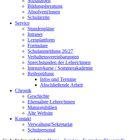
Sozialarbeit
Bildungsberatung
Absolvent/innen
Schulärztin
Service
Stundenpläne
Intranet
Lernplattform
Formulare
Schulanmeldung 26/27
Verhaltensvereinbarungen
Sprechstunden der Lehrer/innen
Intensivkurse / Sommerakademie
Reifeprüfung
Infos und Termine
Abschließende Arbeit
Chronik
Geschichte
Ehemalige Lehrer/innen
Maturajubiläen
Alte Website
Kontakt
Verwaltung/Sekretariat
Schulpersonal