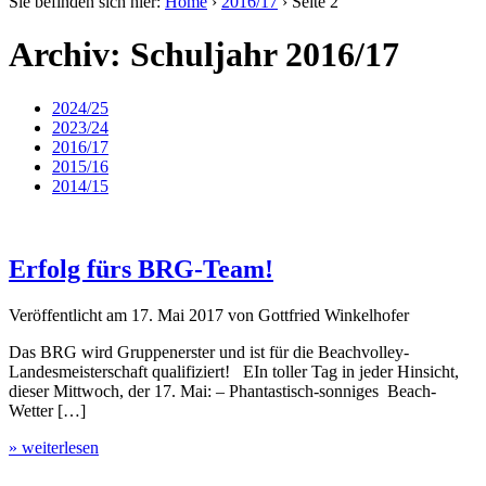
Sie befinden sich hier:
Home
›
2016/17
›
Seite 2
Archiv: Schuljahr 2016/17
2024/25
2023/24
2016/17
2015/16
2014/15
Erfolg fürs BRG-Team!
Veröffentlicht am
17. Mai 2017
von
Gottfried Winkelhofer
Das BRG wird Gruppenerster und ist für die Beachvolley-
Landesmeisterschaft qualifiziert! EIn toller Tag in jeder Hinsicht,
dieser Mittwoch, der 17. Mai: – Phantastisch-sonniges Beach-
Wetter […]
» weiterlesen