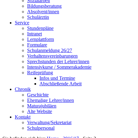
Sozialarbeit
Bildungsberatung
Absolvent/innen
Schulärztin
Service
Stundenpläne
Intranet
Lernplattform
Formulare
Schulanmeldung 26/27
Verhaltensvereinbarungen
Sprechstunden der Lehrer/innen
Intensivkurse / Sommerakademie
Reifeprüfung
Infos und Termine
Abschließende Arbeit
Chronik
Geschichte
Ehemalige Lehrer/innen
Maturajubiläen
Alte Website
Kontakt
Verwaltung/Sekretariat
Schulpersonal