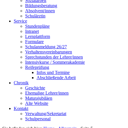
Sozialarbeit
Bildungsberatung
Absolvent/innen
Schulärztin
Service
Stundenpläne
Intranet
Lernplattform
Formulare
Schulanmeldung 26/27
Verhaltensvereinbarungen
Sprechstunden der Lehrer/innen
Intensivkurse / Sommerakademie
Reifeprüfung
Infos und Termine
Abschließende Arbeit
Chronik
Geschichte
Ehemalige Lehrer/innen
Maturajubiläen
Alte Website
Kontakt
Verwaltung/Sekretariat
Schulpersonal