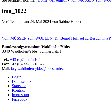
Sie befinden sich hier:
Home
›
Allgemein
›
Vom MÜSSEN zum WOLLEN
img_1022
Veröffentlicht am
24. Mai 2024
von
Sabine Haider
Vom MÜSSEN zum WOLLEN: Dr. Bernd Hufnagl zu Besuch in PP
Bundesrealgymnasium Waidhofen/Ybbs
3340 Waidhofen/Ybbs, Schillerplatz 1
Tel.:
+43 (0)7442 52165
Fax: +43 (0)7442 52165-6
Mail:
brg.waidhofen-ybbs@noeschule.at
Login
Datenschutz
Startseite
Kontakt
Impressum
Facebook