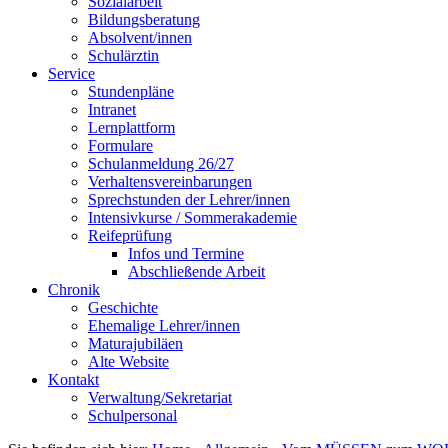
Sozialarbeit
Bildungsberatung
Absolvent/innen
Schulärztin
Service
Stundenpläne
Intranet
Lernplattform
Formulare
Schulanmeldung 26/27
Verhaltensvereinbarungen
Sprechstunden der Lehrer/innen
Intensivkurse / Sommerakademie
Reifeprüfung
Infos und Termine
Abschließende Arbeit
Chronik
Geschichte
Ehemalige Lehrer/innen
Maturajubiläen
Alte Website
Kontakt
Verwaltung/Sekretariat
Schulpersonal