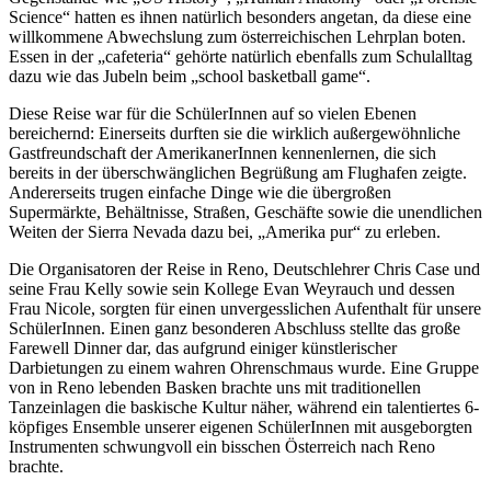
Science“ hatten es ihnen natürlich besonders angetan, da diese eine
willkommene Abwechslung zum österreichischen Lehrplan boten.
Essen in der „cafeteria“ gehörte natürlich ebenfalls zum Schulalltag
dazu wie das Jubeln beim „school basketball game“.
Diese Reise war für die SchülerInnen auf so vielen Ebenen
bereichernd: Einerseits durften sie die wirklich außergewöhnliche
Gastfreundschaft der AmerikanerInnen kennenlernen, die sich
bereits in der überschwänglichen Begrüßung am Flughafen zeigte.
Andererseits trugen einfache Dinge wie die übergroßen
Supermärkte, Behältnisse, Straßen, Geschäfte sowie die unendlichen
Weiten der Sierra Nevada dazu bei, „Amerika pur“ zu erleben.
Die Organisatoren der Reise in Reno, Deutschlehrer Chris Case und
seine Frau Kelly sowie sein Kollege Evan Weyrauch und dessen
Frau Nicole, sorgten für einen unvergesslichen Aufenthalt für unsere
SchülerInnen. Einen ganz besonderen Abschluss stellte das große
Farewell Dinner dar, das aufgrund einiger künstlerischer
Darbietungen zu einem wahren Ohrenschmaus wurde. Eine Gruppe
von in Reno lebenden Basken brachte uns mit traditionellen
Tanzeinlagen die baskische Kultur näher, während ein talentiertes 6-
köpfiges Ensemble unserer eigenen SchülerInnen mit ausgeborgten
Instrumenten schwungvoll ein bisschen Österreich nach Reno
brachte.