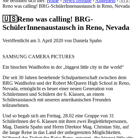
Sie befinden sich hier:
Home
›
News/Termine
›
Allgemein
›
🇺🇸
Reno was calling! BRG-SchülerInnenaustausch in Reno, Nevada
🇺🇸Reno was calling! BRG-
SchülerInnenaustausch in Reno, Nevada
Veröffentlicht am
3. April 2020
von
Daniela Spahn
SAMSUNG CAMERA PICTURES
Ein bisschen Waidhofen in der „biggest little city in the world“
Die seit 30 Jahren bestehende Schulpartnerschaft zwischen dem
BRG Waidhofen und der Robert McQueen High School in Reno,
Nevada, ermöglicht es heuer einer neuen Generation von
Schülerinnen und Schülern der 6. Klassen, an einem
Schüleraustausch mit unseren amerikanischen Freunden
teilzunehmen.
Und so begab sich am Freitag, 28.02 eine Gruppe von 31
SchülerInnen der 6. Klassen mit ihren zwei Begleitlehrpersonen,
Mag. Daniela Spahn und Herrn Direktor Mag. Christian Sitz, auf
die lange Reise in das Land der unbegrenzten Möglichkeiten.
Während der Zielort der Reise Reno, genannt „the biggest little city