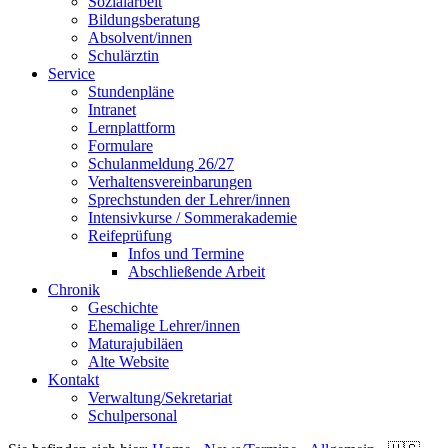
Sozialarbeit
Bildungsberatung
Absolvent/innen
Schulärztin
Service
Stundenpläne
Intranet
Lernplattform
Formulare
Schulanmeldung 26/27
Verhaltensvereinbarungen
Sprechstunden der Lehrer/innen
Intensivkurse / Sommerakademie
Reifeprüfung
Infos und Termine
Abschließende Arbeit
Chronik
Geschichte
Ehemalige Lehrer/innen
Maturajubiläen
Alte Website
Kontakt
Verwaltung/Sekretariat
Schulpersonal