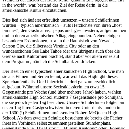
in the world“, war, bestand das Ziel der Reise darin, in die
amerikanische Kultur einzutauchen.
Dies ließ sich äußerst erfreulich umsetzen – unsere SchülerInnen
wurden – typisch amerikanisch – aufs Herzlichste von ihren „host
families“, den Gastmamas, -papas und -geschwistern, aufgenommen
und in deren amerikanischen Alltag eingebunden. Neben einigen
besonderen Exkursionen, u. a. in die Hauptstadt von Nevada,
Carson City, die Silberstadt Virginia City oder an den
wunderschönen See Lake Tahoe (der uns übrigens auch über die
Grenze nach Kalifornien brachte), stand aber vor allem eines auf
dem Programm, nämlich die Schulbank zu drücken.
Der Besuch einer typischen amerikanischen High School, wie man
sie aus Filmen und Serien kennt, war wohl das Highlight dieses
Sprachaufenthalts. Der Unterricht ist dort ganz unterschiedlich
aufgebaut. Während unsere SechstklässlerInnen etwa 15
Gegenstände pro Woche (und über mehrere Jahre) haben, wählen
amerikanische High School students 7 Gegenstände pro Schuljahr,
die sie jedoch jeden Tag besuchen. Unsere SchülerInnen folgten am
ersten Tag ihren Gastgeschwistern in deren Unterrichtsstunden in
der 1800 (!) SchülerInnen umfassenden Robert McQueen High
School. Ab dem zweiten Schultag besuchten sie bereits die Fächer
ihres im Vorhinein selbst zusammengestellten Stundenplans.
Gegenstände wie „US History“, „Human Anatomy“ oder „Forensic