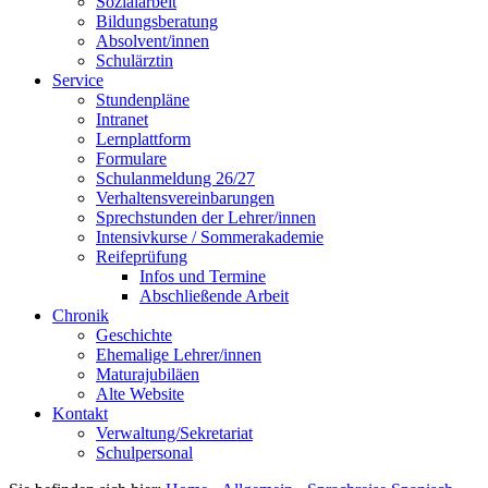
Sozialarbeit
Bildungsberatung
Absolvent/innen
Schulärztin
Service
Stundenpläne
Intranet
Lernplattform
Formulare
Schulanmeldung 26/27
Verhaltensvereinbarungen
Sprechstunden der Lehrer/innen
Intensivkurse / Sommerakademie
Reifeprüfung
Infos und Termine
Abschließende Arbeit
Chronik
Geschichte
Ehemalige Lehrer/innen
Maturajubiläen
Alte Website
Kontakt
Verwaltung/Sekretariat
Schulpersonal