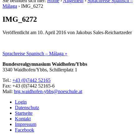
Sie befinden sich hier:
Home
›
Allgemein
›
Sprachreise Spanisch –
Málaga
›
IMG_6272
IMG_6272
Veröffentlicht am
10. April 2016
von
Jakobus Sales-Reichartzeder
Sprachreise Spanisch – Málaga »
Bundesrealgymnasium Waidhofen/Ybbs
3340 Waidhofen/Ybbs, Schillerplatz 1
Tel.:
+43 (0)7442 52165
Fax: +43 (0)7442 52165-6
Mail:
brg.waidhofen-ybbs@noeschule.at
Login
Datenschutz
Startseite
Kontakt
Impressum
Facebook