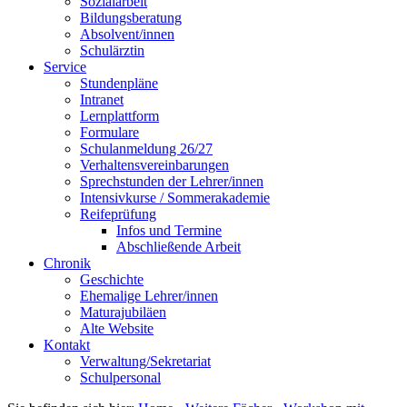
Sozialarbeit
Bildungsberatung
Absolvent/innen
Schulärztin
Service
Stundenpläne
Intranet
Lernplattform
Formulare
Schulanmeldung 26/27
Verhaltensvereinbarungen
Sprechstunden der Lehrer/innen
Intensivkurse / Sommerakademie
Reifeprüfung
Infos und Termine
Abschließende Arbeit
Chronik
Geschichte
Ehemalige Lehrer/innen
Maturajubiläen
Alte Website
Kontakt
Verwaltung/Sekretariat
Schulpersonal