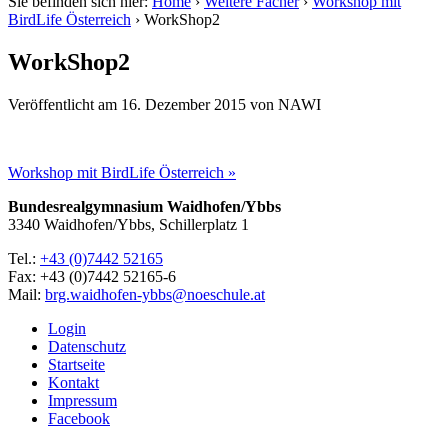
Sie befinden sich hier:
Home
›
Weitere Fächer
›
Workshop mit
BirdLife Österreich
›
WorkShop2
WorkShop2
Veröffentlicht am
16. Dezember 2015
von
NAWI
Workshop mit BirdLife Österreich »
Bundesrealgymnasium Waidhofen/Ybbs
3340 Waidhofen/Ybbs, Schillerplatz 1
Tel.:
+43 (0)7442 52165
Fax: +43 (0)7442 52165-6
Mail:
brg.waidhofen-ybbs@noeschule.at
Login
Datenschutz
Startseite
Kontakt
Impressum
Facebook