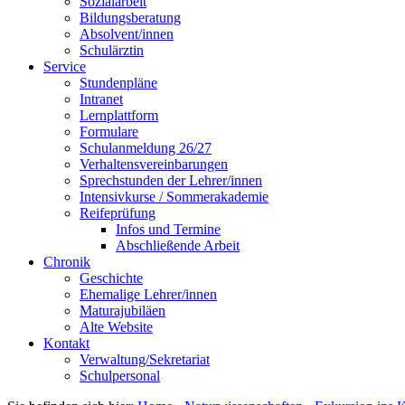
Sozialarbeit
Bildungsberatung
Absolvent/innen
Schulärztin
Service
Stundenpläne
Intranet
Lernplattform
Formulare
Schulanmeldung 26/27
Verhaltensvereinbarungen
Sprechstunden der Lehrer/innen
Intensivkurse / Sommerakademie
Reifeprüfung
Infos und Termine
Abschließende Arbeit
Chronik
Geschichte
Ehemalige Lehrer/innen
Maturajubiläen
Alte Website
Kontakt
Verwaltung/Sekretariat
Schulpersonal