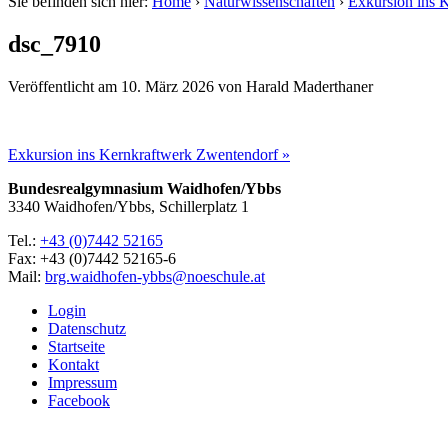
Sie befinden sich hier:
Home
›
Naturwissenschaften
›
Exkursion ins 
dsc_7910
Veröffentlicht am
10. März 2026
von
Harald Maderthaner
Exkursion ins Kernkraftwerk Zwentendorf »
Bundesrealgymnasium Waidhofen/Ybbs
3340 Waidhofen/Ybbs, Schillerplatz 1
Tel.:
+43 (0)7442 52165
Fax: +43 (0)7442 52165-6
Mail:
brg.waidhofen-ybbs@noeschule.at
Login
Datenschutz
Startseite
Kontakt
Impressum
Facebook