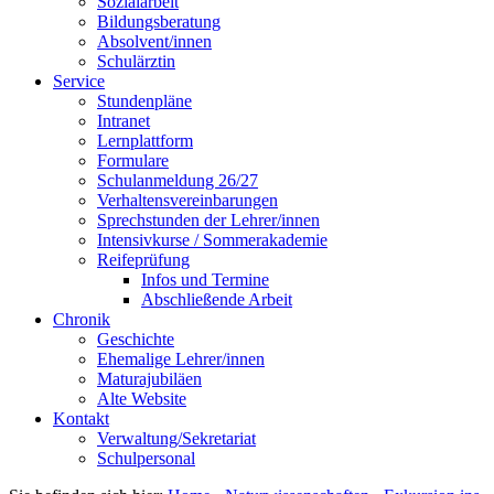
Sozialarbeit
Bildungsberatung
Absolvent/innen
Schulärztin
Service
Stundenpläne
Intranet
Lernplattform
Formulare
Schulanmeldung 26/27
Verhaltensvereinbarungen
Sprechstunden der Lehrer/innen
Intensivkurse / Sommerakademie
Reifeprüfung
Infos und Termine
Abschließende Arbeit
Chronik
Geschichte
Ehemalige Lehrer/innen
Maturajubiläen
Alte Website
Kontakt
Verwaltung/Sekretariat
Schulpersonal