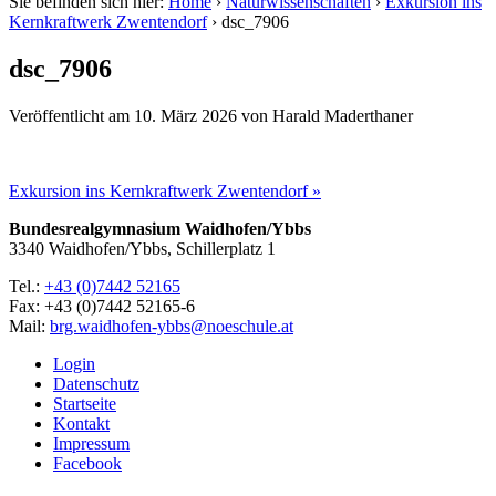
Sie befinden sich hier:
Home
›
Naturwissenschaften
›
Exkursion ins
Kernkraftwerk Zwentendorf
›
dsc_7906
dsc_7906
Veröffentlicht am
10. März 2026
von
Harald Maderthaner
Exkursion ins Kernkraftwerk Zwentendorf »
Bundesrealgymnasium Waidhofen/Ybbs
3340 Waidhofen/Ybbs, Schillerplatz 1
Tel.:
+43 (0)7442 52165
Fax: +43 (0)7442 52165-6
Mail:
brg.waidhofen-ybbs@noeschule.at
Login
Datenschutz
Startseite
Kontakt
Impressum
Facebook