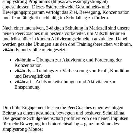
simplystrong-Programms (https://www.simplystrong.at)
abgeschlossen. Dieses österreichweite Gesundheits- und
Bewegungsprogramm verfolgt das Ziel, Bewegung, Konzentration
und Teamfähigkeit nachhaltig im Schulalltag zu fördern.
Nach einer intensiven, 3-tägigen Schulung in Mariazell sind unsere
neuen PeerCoaches nun bestens vorbereitet, um Mitschülerinnen
und Mitschüler in kurzen Aktivierungseinheiten anzuleiten. Dabei
werden gezielte Übungen aus den drei Trainingsbereichen vit4brain,
vit4body und vit4heart eingesetzt:
vit4brain – Übungen zur Aktivierung und Förderung der
Konzentration
vit4body – Trainings zur Verbesserung von Kraft, Kondition
und Beweglichkeit
vit4heart – Achtsamkeitsübungen und Aktivitäten zur
Entspannung
Durch ihr Engagement leisten die PeerCoaches einen wichtigen
Beitrag zu einem gesunden, bewegten und positiven Schulklima.
Die gesamte Schulgemeinschaft profitiert von den neuen Impulsen
für mehr Bewegung im Unterrichtsalltag – ganz im Sinne des
simplystrong-Mottos: