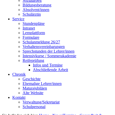
Sozialarbeit
Bildungsberatung
Absolvent/innen
Schulärztin
Service
Stundenpläne
Intranet
Lernplattform
Formulare
Schulanmeldung 26/27
Verhaltensvereinbarungen
Sprechstunden der Lehrer/innen
Intensivkurse / Sommerakademie
Reifeprüfung
Infos und Termine
Abschließende Arbeit
Chronik
Geschichte
Ehemalige Lehrer/innen
Maturajubiläen
Alte Website
Kontakt
Verwaltung/Sekretariat
Schulpersonal