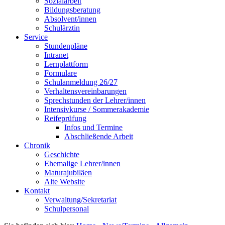
Sozialarbeit
Bildungsberatung
Absolvent/innen
Schulärztin
Service
Stundenpläne
Intranet
Lernplattform
Formulare
Schulanmeldung 26/27
Verhaltensvereinbarungen
Sprechstunden der Lehrer/innen
Intensivkurse / Sommerakademie
Reifeprüfung
Infos und Termine
Abschließende Arbeit
Chronik
Geschichte
Ehemalige Lehrer/innen
Maturajubiläen
Alte Website
Kontakt
Verwaltung/Sekretariat
Schulpersonal