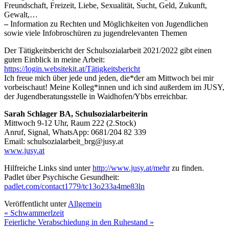
Freundschaft, Freizeit, Liebe, Sexualität, Sucht, Geld, Zukunft,
Gewalt,…
–
Information zu Rechten und Möglichkeiten von Jugendlichen
sowie viele Infobroschüren zu jugendrelevanten Themen
Der Tätigkeitsbericht der Schulsozialarbeit 2021/2022 gibt einen
guten Einblick in meine Arbeit:
https://login.websitekit.at/Tätigkeitsbericht
Ich freue mich über jede und jeden, die*der am Mittwoch bei mir
vorbeischaut! Meine Kolleg*innen und ich sind außerdem im JUSY,
der Jugendberatungsstelle in Waidhofen/Ybbs erreichbar.
Sarah Schlager BA, Schulsozialarbeiterin
Mittwoch 9-12 Uhr, Raum 222 (2.Stock)
Anruf, Signal, WhatsApp: 0681/204 82 339
Email: schulsozialarbeit_brg@jusy.at
www.jusy.at
Hilfreiche Links sind unter
http://www.jusy.at/mehr
zu finden.
Padlet über Psychische Gesundheit:
padlet.com/contact1779/tc13o233a4me83ln
Veröffentlicht unter
Allgemein
« Schwammerlzeit
Feierliche Verabschiedung in den Ruhestand »