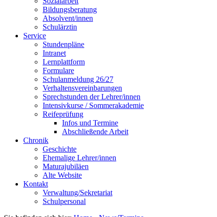
Sozialarbeit
Bildungsberatung
Absolvent/innen
Schulärztin
Service
Stundenpläne
Intranet
Lernplattform
Formulare
Schulanmeldung 26/27
Verhaltensvereinbarungen
Sprechstunden der Lehrer/innen
Intensivkurse / Sommerakademie
Reifeprüfung
Infos und Termine
Abschließende Arbeit
Chronik
Geschichte
Ehemalige Lehrer/innen
Maturajubiläen
Alte Website
Kontakt
Verwaltung/Sekretariat
Schulpersonal