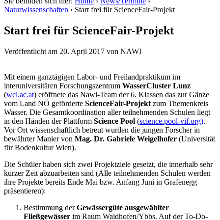
Sie befinden sich hier:
Home
›
News/Termine
›
Naturwissenschaften
›
Start frei für ScienceFair-Projekt
Start frei für ScienceFair-Projekt
Veröffentlicht am
20. April 2017
von
NAWI
Mit einem ganztägigen Labor- und Freilandpraktikum im
interuniversitären Forschungszentrum
WasserCluster Lunz
(
wcl.ac.at
) eröffnete das Nawi-Team der 6. Klassen das zur Gänze
vom Land NÖ geförderte
ScienceFair-Projekt
zum Themenkreis
Wasser. Die Gesamtkoordination aller teilnehmenden Schulen liegt
in den Händen der Plattform
Science Pool
(
science.pool-vif.org)
.
Vor Ort wissenschaftlich betreut wurden die jungen Forscher in
bewährter Manier von
Mag. Dr. Gabriele Weigelhofer
(Universität
für Bodenkultur Wien).
Die Schüler haben sich zwei Projektziele gesetzt, die innerhalb sehr
kurzer Zeit abzuarbeiten sind (Alle teilnehmenden Schulen werden
ihre Projekte bereits Ende Mai bzw. Anfang Juni in Grafenegg
präsentieren):
Bestimmung der
Gewässergüte ausgewählter
Fließgewässer
im Raum Waidhofen/Ybbs. Auf der To-Do-