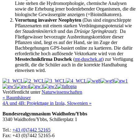
Liste stehen die Hydromorphologie, chemische Analysen
sowie die Erhebung jener bodenlebender Organismen, die die
biologische Gewässergüte anzeigen (=Bioindikatoren).
Verortung invasiver Neophyten
(Das sind eingeschleppte
Pflanzenarten mit einem starken Verdrängungspotenzial wie
der
Staudenknöterich
und das
Drüsige Springkraut
): Da
Fließgewässer bevorzugte Ausbreitungskorridore dieser
Pflanzen sind, liegt es auf der Hand, sie im Zuge der
Bachbegehungen GPS-basiert online zu kartieren. Die dafür
erforderliche hoch auflösende Vektorkarte wird von der
Messtechnikfirma Duschek
(
mt-duschek.at
) zur Verfügung
gestellt, die die Schüler auch in die korrekte Handhabung
einweisen wird.
Veröffentlicht unter
Naturwissenschaften
« Baumhäuser
4A und 4B: Projekttage in Izola, Slowenien »
Bundesrealgymnasium Waidhofen/Ybbs
3340 Waidhofen/Ybbs, Schillerplatz 1
Tel.:
+43 (0)7442 52165
Fax: +43 (0)7442 52165-6