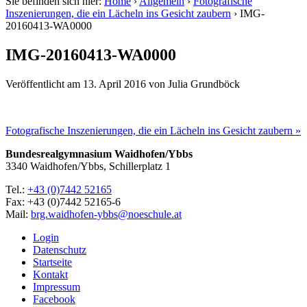
Sie befinden sich hier:
Home
›
Allgemein
›
Fotografische
Inszenierungen, die ein Lächeln ins Gesicht zaubern
›
IMG-
20160413-WA0000
IMG-20160413-WA0000
Veröffentlicht am
13. April 2016
von
Julia Grundböck
Fotografische Inszenierungen, die ein Lächeln ins Gesicht zaubern »
Bundesrealgymnasium Waidhofen/Ybbs
3340 Waidhofen/Ybbs, Schillerplatz 1
Tel.:
+43 (0)7442 52165
Fax: +43 (0)7442 52165-6
Mail:
brg.waidhofen-ybbs@noeschule.at
Login
Datenschutz
Startseite
Kontakt
Impressum
Facebook