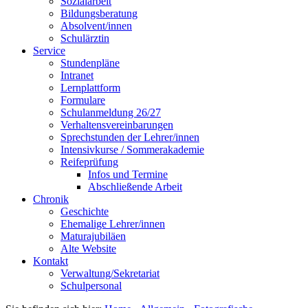
Sozialarbeit
Bildungsberatung
Absolvent/innen
Schulärztin
Service
Stundenpläne
Intranet
Lernplattform
Formulare
Schulanmeldung 26/27
Verhaltensvereinbarungen
Sprechstunden der Lehrer/innen
Intensivkurse / Sommerakademie
Reifeprüfung
Infos und Termine
Abschließende Arbeit
Chronik
Geschichte
Ehemalige Lehrer/innen
Maturajubiläen
Alte Website
Kontakt
Verwaltung/Sekretariat
Schulpersonal