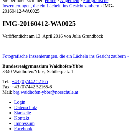
Sie befinden sich hier:
Home
›
Allgemein
›
Fotografische
Inszenierungen, die ein Lächeln ins Gesicht zaubern
›
IMG-
20160412-WA0025
IMG-20160412-WA0025
Veröffentlicht am
13. April 2016
von
Julia Grundböck
Fotografische Inszenierungen, die ein Lächeln ins Gesicht zaubern »
Bundesrealgymnasium Waidhofen/Ybbs
3340 Waidhofen/Ybbs, Schillerplatz 1
Tel.:
+43 (0)7442 52165
Fax: +43 (0)7442 52165-6
Mail:
brg.waidhofen-ybbs@noeschule.at
Login
Datenschutz
Startseite
Kontakt
Impressum
Facebook