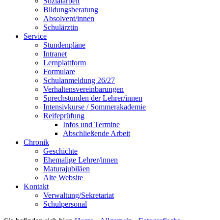
Sozialarbeit
Bildungsberatung
Absolvent/innen
Schulärztin
Service
Stundenpläne
Intranet
Lernplattform
Formulare
Schulanmeldung 26/27
Verhaltensvereinbarungen
Sprechstunden der Lehrer/innen
Intensivkurse / Sommerakademie
Reifeprüfung
Infos und Termine
Abschließende Arbeit
Chronik
Geschichte
Ehemalige Lehrer/innen
Maturajubiläen
Alte Website
Kontakt
Verwaltung/Sekretariat
Schulpersonal