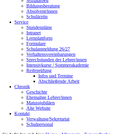
Sozialarbeit
Bildungsberatung
Absolvent/innen
Schulärztin
Service
Stundenpläne
Intranet
Lernplattform
Formulare
Schulanmeldung 26/27
Verhaltensvereinbarungen
Sprechstunden der Lehrer/innen
Intensivkurse / Sommerakademie
Reifeprüfung
Infos und Termine
Abschließende Arbeit
Chronik
Geschichte
Ehemalige Lehrer/innen
Maturajubiläen
Alte Website
Kontakt
Verwaltung/Sekretariat
Schulpersonal