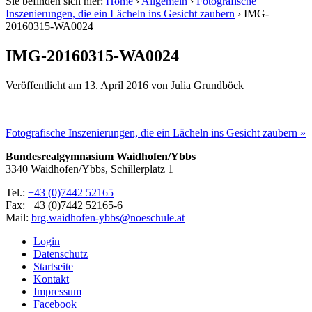
Sie befinden sich hier:
Home
›
Allgemein
›
Fotografische
Inszenierungen, die ein Lächeln ins Gesicht zaubern
›
IMG-
20160315-WA0024
IMG-20160315-WA0024
Veröffentlicht am
13. April 2016
von
Julia Grundböck
Fotografische Inszenierungen, die ein Lächeln ins Gesicht zaubern »
Bundesrealgymnasium Waidhofen/Ybbs
3340 Waidhofen/Ybbs, Schillerplatz 1
Tel.:
+43 (0)7442 52165
Fax: +43 (0)7442 52165-6
Mail:
brg.waidhofen-ybbs@noeschule.at
Login
Datenschutz
Startseite
Kontakt
Impressum
Facebook