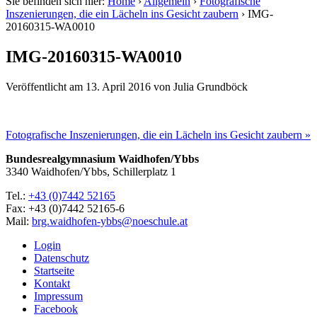
Sie befinden sich hier:
Home
›
Allgemein
›
Fotografische
Inszenierungen, die ein Lächeln ins Gesicht zaubern
›
IMG-
20160315-WA0010
IMG-20160315-WA0010
Veröffentlicht am
13. April 2016
von
Julia Grundböck
Fotografische Inszenierungen, die ein Lächeln ins Gesicht zaubern »
Bundesrealgymnasium Waidhofen/Ybbs
3340 Waidhofen/Ybbs, Schillerplatz 1
Tel.:
+43 (0)7442 52165
Fax: +43 (0)7442 52165-6
Mail:
brg.waidhofen-ybbs@noeschule.at
Login
Datenschutz
Startseite
Kontakt
Impressum
Facebook