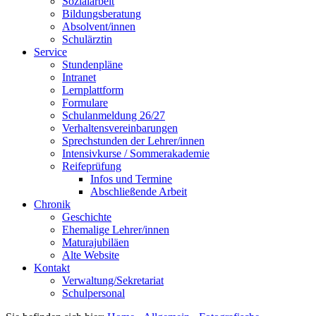
Sozialarbeit
Bildungsberatung
Absolvent/innen
Schulärztin
Service
Stundenpläne
Intranet
Lernplattform
Formulare
Schulanmeldung 26/27
Verhaltensvereinbarungen
Sprechstunden der Lehrer/innen
Intensivkurse / Sommerakademie
Reifeprüfung
Infos und Termine
Abschließende Arbeit
Chronik
Geschichte
Ehemalige Lehrer/innen
Maturajubiläen
Alte Website
Kontakt
Verwaltung/Sekretariat
Schulpersonal