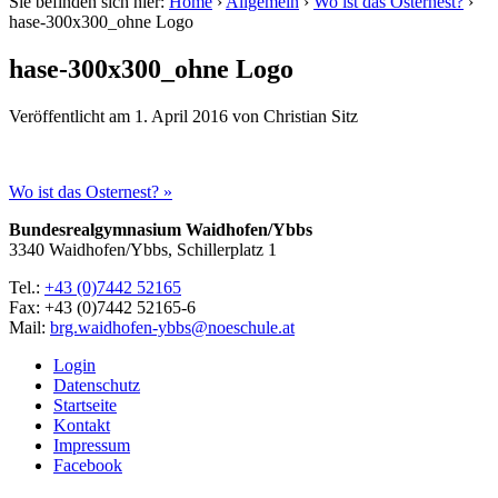
Sie befinden sich hier:
Home
›
Allgemein
›
Wo ist das Osternest?
›
hase-300x300_ohne Logo
hase-300x300_ohne Logo
Veröffentlicht am
1. April 2016
von
Christian Sitz
Wo ist das Osternest? »
Bundesrealgymnasium Waidhofen/Ybbs
3340 Waidhofen/Ybbs, Schillerplatz 1
Tel.:
+43 (0)7442 52165
Fax: +43 (0)7442 52165-6
Mail:
brg.waidhofen-ybbs@noeschule.at
Login
Datenschutz
Startseite
Kontakt
Impressum
Facebook