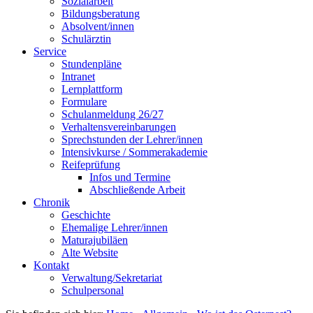
Sozialarbeit
Bildungsberatung
Absolvent/innen
Schulärztin
Service
Stundenpläne
Intranet
Lernplattform
Formulare
Schulanmeldung 26/27
Verhaltensvereinbarungen
Sprechstunden der Lehrer/innen
Intensivkurse / Sommerakademie
Reifeprüfung
Infos und Termine
Abschließende Arbeit
Chronik
Geschichte
Ehemalige Lehrer/innen
Maturajubiläen
Alte Website
Kontakt
Verwaltung/Sekretariat
Schulpersonal