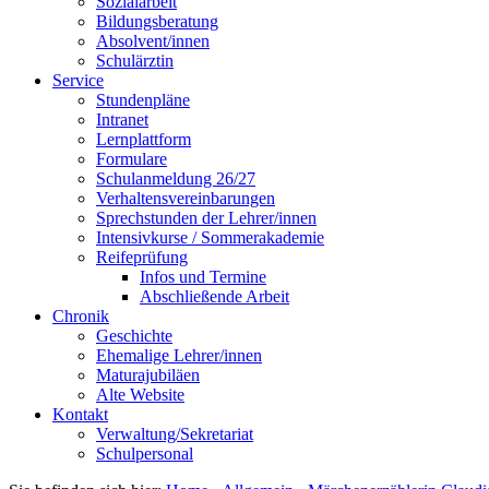
Sozialarbeit
Bildungsberatung
Absolvent/innen
Schulärztin
Service
Stundenpläne
Intranet
Lernplattform
Formulare
Schulanmeldung 26/27
Verhaltensvereinbarungen
Sprechstunden der Lehrer/innen
Intensivkurse / Sommerakademie
Reifeprüfung
Infos und Termine
Abschließende Arbeit
Chronik
Geschichte
Ehemalige Lehrer/innen
Maturajubiläen
Alte Website
Kontakt
Verwaltung/Sekretariat
Schulpersonal