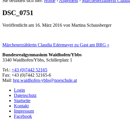
Sie befinden sich hier:
Home
›
Allgemein
›
Märchenerzählerin Claud
DSC_0751
Veröffentlicht am
16. März 2016
von
Martina Schausberger
Märchenerzählerin Claudia Edermayer zu Gast am BRG »
Bundesrealgymnasium Waidhofen/Ybbs
3340 Waidhofen/Ybbs, Schillerplatz 1
Tel.:
+43 (0)7442 52165
Fax: +43 (0)7442 52165-6
Mail:
brg.waidhofen-ybbs@noeschule.at
Login
Datenschutz
Startseite
Kontakt
Impressum
Facebook