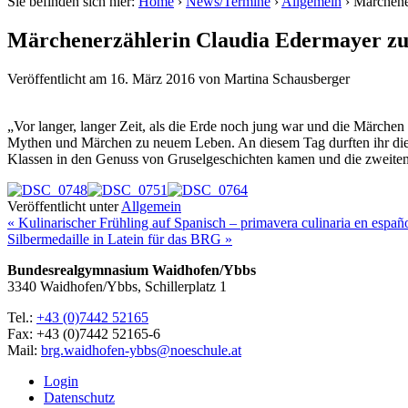
Sie befinden sich hier:
Home
›
News/Termine
›
Allgemein
›
Märchene
Märchenerzählerin Claudia Edermayer z
Veröffentlicht am
16. März 2016
von
Martina Schausberger
„Vor langer, langer Zeit, als die Erde noch jung war und die Märc
Mythen und Märchen zu neuem Leben. An diesem Tag durften ihr die 
Klassen in den Genuss von Gruselgeschichten kamen und die zweiten 
Veröffentlicht unter
Allgemein
« Kulinarischer Frühling auf Spanisch – primavera culinaria en españ
Silbermedaille in Latein für das BRG »
Bundesrealgymnasium Waidhofen/Ybbs
3340 Waidhofen/Ybbs, Schillerplatz 1
Tel.:
+43 (0)7442 52165
Fax: +43 (0)7442 52165-6
Mail:
brg.waidhofen-ybbs@noeschule.at
Login
Datenschutz