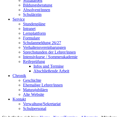
Sozialarbeit
Bildungsberatung
Absolvent/innen
Schulärztin
Service
Stundenpläne
Intranet
Lernplattform
Formulare
Schulanmeldung 26/27
Verhaltensvereinbarungen
Sprechstunden der Lehrer/innen
Intensivkurse / Sommerakademie
Reifeprüfung
Infos und Termine
Abschließende Arbeit
Chronik
Geschichte
Ehemalige Lehrer/innen
Maturajubiläen
Alte Website
Kontakt
Verwaltung/Sekretariat
Schulpersonal