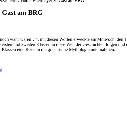
rzählerin Claudia Edermayer zu Gast am BRG
u Gast am BRG
hen noch wahr waren…“, mit diesen Worten erweckte am Mittwoch, den 
ersten und zweiten Klassen in diese Welt der Geschichten folgen un
Klassen eine Reise in die griechische Mythologie unternahmen.
ol