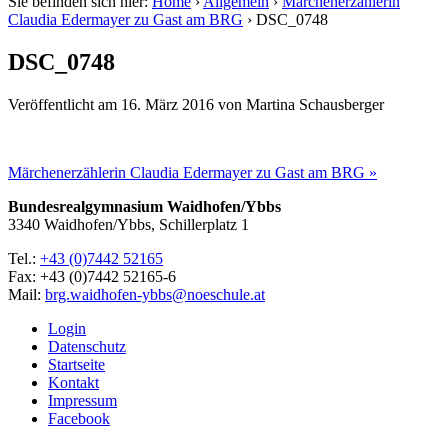
Sie befinden sich hier:
Home
›
Allgemein
›
Märchenerzählerin
Claudia Edermayer zu Gast am BRG
›
DSC_0748
DSC_0748
Veröffentlicht am
16. März 2016
von
Martina Schausberger
Märchenerzählerin Claudia Edermayer zu Gast am BRG »
Bundesrealgymnasium Waidhofen/Ybbs
3340 Waidhofen/Ybbs, Schillerplatz 1
Tel.:
+43 (0)7442 52165
Fax: +43 (0)7442 52165-6
Mail:
brg.waidhofen-ybbs@noeschule.at
Login
Datenschutz
Startseite
Kontakt
Impressum
Facebook