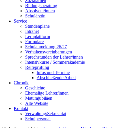
Sozialarbeit
Bildungsberatung
Absolvent/innen
Schulärztin
Service
Stundenpläne
Intranet
Lernplattform
Formulare
Schulanmeldung 26/27
Verhaltensvereinbarungen
Sprechstunden der Lehrer/innen
Intensivkurse / Sommerakademie
Reifeprüfung
Infos und Termine
Abschließende Arbeit
Chronik
Geschichte
Ehemalige Lehrer/innen
Maturajubiläen
Alte Website
Kontakt
Verwaltung/Sekretariat
Schulpersonal