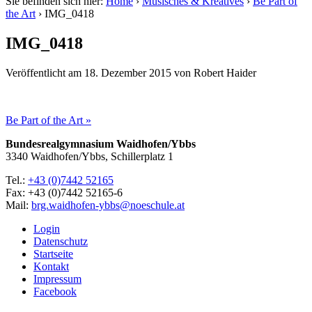
Sie befinden sich hier:
Home
›
Musisches & Kreatives
›
Be Part of
the Art
›
IMG_0418
IMG_0418
Veröffentlicht am
18. Dezember 2015
von
Robert Haider
Be Part of the Art »
Bundesrealgymnasium Waidhofen/Ybbs
3340 Waidhofen/Ybbs, Schillerplatz 1
Tel.:
+43 (0)7442 52165
Fax: +43 (0)7442 52165-6
Mail:
brg.waidhofen-ybbs@noeschule.at
Login
Datenschutz
Startseite
Kontakt
Impressum
Facebook