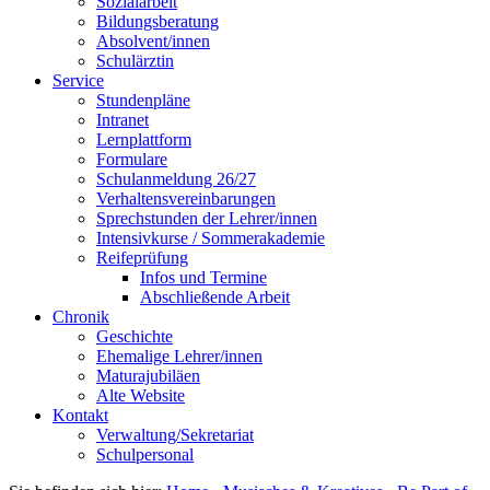
Sozialarbeit
Bildungsberatung
Absolvent/innen
Schulärztin
Service
Stundenpläne
Intranet
Lernplattform
Formulare
Schulanmeldung 26/27
Verhaltensvereinbarungen
Sprechstunden der Lehrer/innen
Intensivkurse / Sommerakademie
Reifeprüfung
Infos und Termine
Abschließende Arbeit
Chronik
Geschichte
Ehemalige Lehrer/innen
Maturajubiläen
Alte Website
Kontakt
Verwaltung/Sekretariat
Schulpersonal