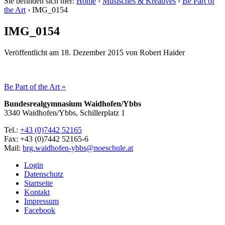
Sie befinden sich hier:
Home
›
Musisches & Kreatives
›
Be Part of
the Art
›
IMG_0154
IMG_0154
Veröffentlicht am
18. Dezember 2015
von
Robert Haider
Be Part of the Art »
Bundesrealgymnasium Waidhofen/Ybbs
3340 Waidhofen/Ybbs, Schillerplatz 1
Tel.:
+43 (0)7442 52165
Fax: +43 (0)7442 52165-6
Mail:
brg.waidhofen-ybbs@noeschule.at
Login
Datenschutz
Startseite
Kontakt
Impressum
Facebook