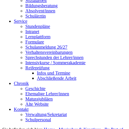
Sozialarbeit
Bildungsberatung
Absolvent/innen
Schulärztin
Service
Stundenpläne
Intranet
Lernplattform
Formulare
Schulanmeldung 26/27
Verhaltensvereinbarungen
Sprechstunden der Lehrer/innen
Intensivkurse / Sommerakademie
Reifeprüfung
Infos und Termine
Abschließende Arbeit
Chronik
Geschichte
Ehemalige Lehrer/innen
Maturajubiläen
Alte Website
Kontakt
Verwaltung/Sekretariat
Schulpersonal