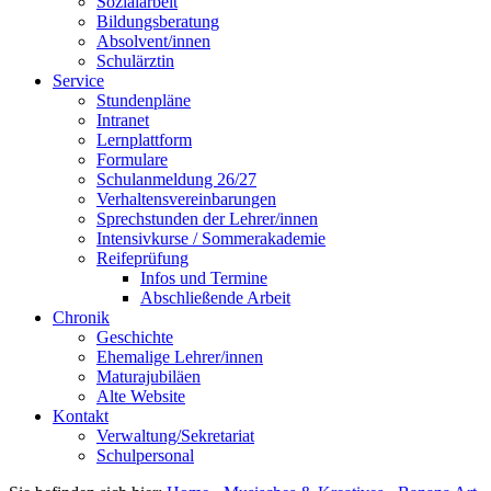
Sozialarbeit
Bildungsberatung
Absolvent/innen
Schulärztin
Service
Stundenpläne
Intranet
Lernplattform
Formulare
Schulanmeldung 26/27
Verhaltensvereinbarungen
Sprechstunden der Lehrer/innen
Intensivkurse / Sommerakademie
Reifeprüfung
Infos und Termine
Abschließende Arbeit
Chronik
Geschichte
Ehemalige Lehrer/innen
Maturajubiläen
Alte Website
Kontakt
Verwaltung/Sekretariat
Schulpersonal