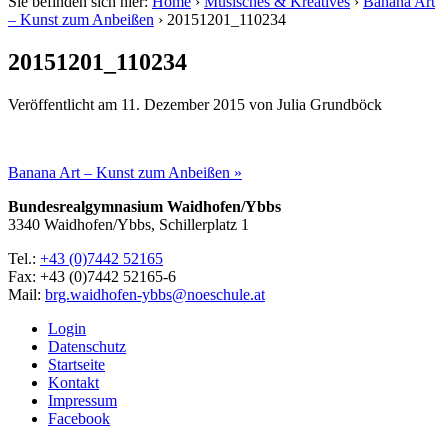
Sie befinden sich hier:
Home
›
Musisches & Kreatives
›
Banana Art
– Kunst zum Anbeißen
›
20151201_110234
20151201_110234
Veröffentlicht am
11. Dezember 2015
von
Julia Grundböck
Banana Art – Kunst zum Anbeißen »
Bundesrealgymnasium Waidhofen/Ybbs
3340 Waidhofen/Ybbs, Schillerplatz 1
Tel.:
+43 (0)7442 52165
Fax: +43 (0)7442 52165-6
Mail:
brg.waidhofen-ybbs@noeschule.at
Login
Datenschutz
Startseite
Kontakt
Impressum
Facebook