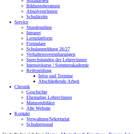
Sozialarbeit
Bildungsberatung
Absolvent/innen
Schulärztin
Service
Stundenpläne
Intranet
Lernplattform
Formulare
Schulanmeldung 26/27
Verhaltensvereinbarungen
Sprechstunden der Lehrer/innen
Intensivkurse / Sommerakademie
Reifeprüfung
Infos und Termine
Abschließende Arbeit
Chronik
Geschichte
Ehemalige Lehrer/innen
Maturajubiläen
Alte Website
Kontakt
Verwaltung/Sekretariat
Schulpersonal