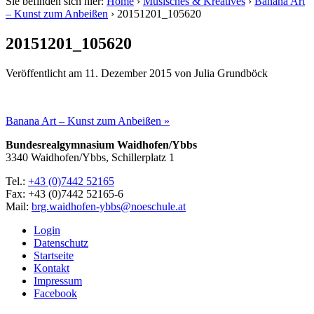
Sie befinden sich hier:
Home
›
Musisches & Kreatives
›
Banana Art
– Kunst zum Anbeißen
›
20151201_105620
20151201_105620
Veröffentlicht am
11. Dezember 2015
von
Julia Grundböck
Banana Art – Kunst zum Anbeißen »
Bundesrealgymnasium Waidhofen/Ybbs
3340 Waidhofen/Ybbs, Schillerplatz 1
Tel.:
+43 (0)7442 52165
Fax: +43 (0)7442 52165-6
Mail:
brg.waidhofen-ybbs@noeschule.at
Login
Datenschutz
Startseite
Kontakt
Impressum
Facebook