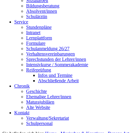
Sozialarbeit
Bildungsberatung
Absolvent/innen
Schulärztin
Service
Stundenpläne
Intranet
Lernplattform
Formulare
Schulanmeldung 26/27
Verhaltensvereinbarungen
Sprechstunden der Lehrer/innen
Intensivkurse / Sommerakademie
Reifeprüfung
Infos und Termine
Abschließende Arbeit
Chronik
Geschichte
Ehemalige Lehrer/innen
Maturajubiläen
Alte Website
Kontakt
Verwaltung/Sekretariat
Schulpersonal