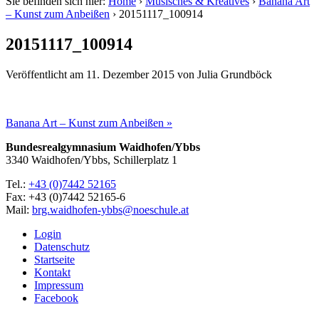
Sie befinden sich hier:
Home
›
Musisches & Kreatives
›
Banana Art
– Kunst zum Anbeißen
›
20151117_100914
20151117_100914
Veröffentlicht am
11. Dezember 2015
von
Julia Grundböck
Banana Art – Kunst zum Anbeißen »
Bundesrealgymnasium Waidhofen/Ybbs
3340 Waidhofen/Ybbs, Schillerplatz 1
Tel.:
+43 (0)7442 52165
Fax: +43 (0)7442 52165-6
Mail:
brg.waidhofen-ybbs@noeschule.at
Login
Datenschutz
Startseite
Kontakt
Impressum
Facebook