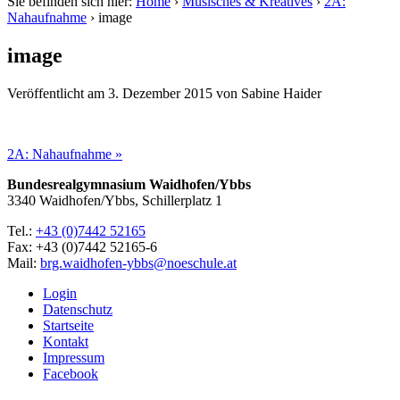
Sie befinden sich hier:
Home
›
Musisches & Kreatives
›
2A:
Nahaufnahme
›
image
image
Veröffentlicht am
3. Dezember 2015
von
Sabine Haider
2A: Nahaufnahme »
Bundesrealgymnasium Waidhofen/Ybbs
3340 Waidhofen/Ybbs, Schillerplatz 1
Tel.:
+43 (0)7442 52165
Fax: +43 (0)7442 52165-6
Mail:
brg.waidhofen-ybbs@noeschule.at
Login
Datenschutz
Startseite
Kontakt
Impressum
Facebook