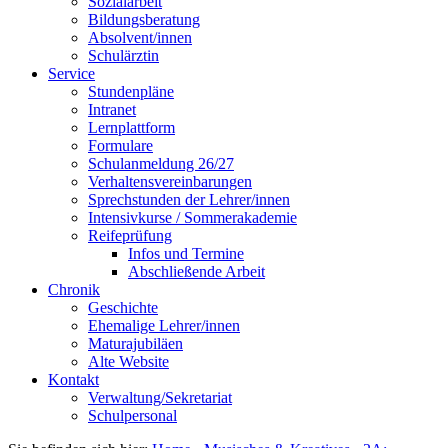
Sozialarbeit
Bildungsberatung
Absolvent/innen
Schulärztin
Service
Stundenpläne
Intranet
Lernplattform
Formulare
Schulanmeldung 26/27
Verhaltensvereinbarungen
Sprechstunden der Lehrer/innen
Intensivkurse / Sommerakademie
Reifeprüfung
Infos und Termine
Abschließende Arbeit
Chronik
Geschichte
Ehemalige Lehrer/innen
Maturajubiläen
Alte Website
Kontakt
Verwaltung/Sekretariat
Schulpersonal