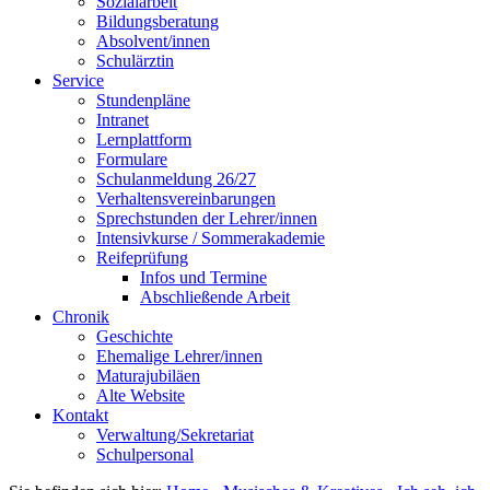
Sozialarbeit
Bildungsberatung
Absolvent/innen
Schulärztin
Service
Stundenpläne
Intranet
Lernplattform
Formulare
Schulanmeldung 26/27
Verhaltensvereinbarungen
Sprechstunden der Lehrer/innen
Intensivkurse / Sommerakademie
Reifeprüfung
Infos und Termine
Abschließende Arbeit
Chronik
Geschichte
Ehemalige Lehrer/innen
Maturajubiläen
Alte Website
Kontakt
Verwaltung/Sekretariat
Schulpersonal