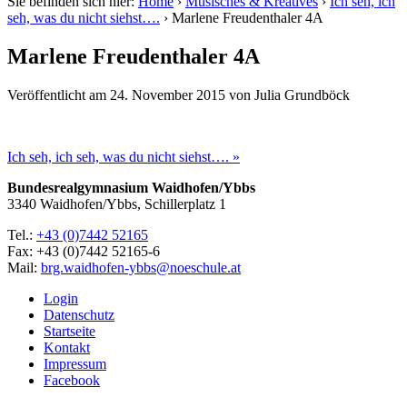
Sie befinden sich hier:
Home
›
Musisches & Kreatives
›
Ich seh, ich
seh, was du nicht siehst….
›
Marlene Freudenthaler 4A
Marlene Freudenthaler 4A
Veröffentlicht am
24. November 2015
von
Julia Grundböck
Ich seh, ich seh, was du nicht siehst…. »
Bundesrealgymnasium Waidhofen/Ybbs
3340 Waidhofen/Ybbs, Schillerplatz 1
Tel.:
+43 (0)7442 52165
Fax: +43 (0)7442 52165-6
Mail:
brg.waidhofen-ybbs@noeschule.at
Login
Datenschutz
Startseite
Kontakt
Impressum
Facebook