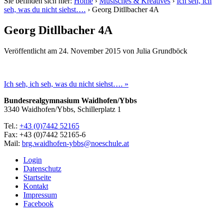
Sie befinden sich hier:
Home
›
Musisches & Kreatives
›
Ich seh, ich
seh, was du nicht siehst….
›
Georg Ditllbacher 4A
Georg Ditllbacher 4A
Veröffentlicht am
24. November 2015
von
Julia Grundböck
Ich seh, ich seh, was du nicht siehst…. »
Bundesrealgymnasium Waidhofen/Ybbs
3340 Waidhofen/Ybbs, Schillerplatz 1
Tel.:
+43 (0)7442 52165
Fax: +43 (0)7442 52165-6
Mail:
brg.waidhofen-ybbs@noeschule.at
Login
Datenschutz
Startseite
Kontakt
Impressum
Facebook