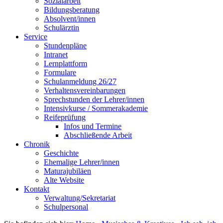
Sozialarbeit
Bildungsberatung
Absolvent/innen
Schulärztin
Service
Stundenpläne
Intranet
Lernplattform
Formulare
Schulanmeldung 26/27
Verhaltensvereinbarungen
Sprechstunden der Lehrer/innen
Intensivkurse / Sommerakademie
Reifeprüfung
Infos und Termine
Abschließende Arbeit
Chronik
Geschichte
Ehemalige Lehrer/innen
Maturajubiläen
Alte Website
Kontakt
Verwaltung/Sekretariat
Schulpersonal