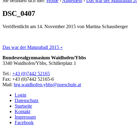
Sie befinden sich hier:
Home
›
Allgemein
›
Das war der Maturaball 2
DSC_0407
Veröffentlicht am
14. November 2015
von
Martina Schausberger
Das war der Maturaball 2015 »
Bundesrealgymnasium Waidhofen/Ybbs
3340 Waidhofen/Ybbs, Schillerplatz 1
Tel.:
+43 (0)7442 52165
Fax: +43 (0)7442 52165-6
Mail:
brg.waidhofen-ybbs@noeschule.at
Login
Datenschutz
Startseite
Kontakt
Impressum
Facebook