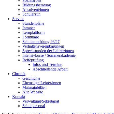
Sozialarbeit
Bildungsberatung
Absolvent/innen
Schulärztin
Service
Stundenpläne
Intranet
Lernplattform
Formulare
Schulanmeldung 26/27
Verhaltensvereinbarungen
Sprechstunden der Lehrer/innen
Intensivkurse / Sommerakademie
Reifeprüfung
Infos und Termine
Abschließende Arbeit
Chronik
Geschichte
Ehemalige Lehrer/innen
Maturajubiläen
Alte Website
Kontakt
Verwaltung/Sekretariat
Schulpersonal