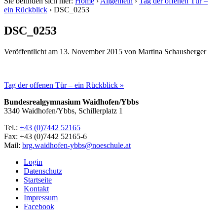
Sie befinden sich hier:
Home
›
Allgemein
›
Tag der offenen Tür –
ein Rückblick
›
DSC_0253
DSC_0253
Veröffentlicht am
13. November 2015
von
Martina Schausberger
Tag der offenen Tür – ein Rückblick »
Bundesrealgymnasium Waidhofen/Ybbs
3340 Waidhofen/Ybbs, Schillerplatz 1
Tel.:
+43 (0)7442 52165
Fax: +43 (0)7442 52165-6
Mail:
brg.waidhofen-ybbs@noeschule.at
Login
Datenschutz
Startseite
Kontakt
Impressum
Facebook