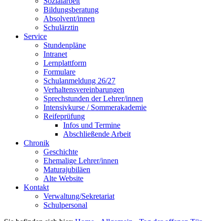
Sozialarbeit
Bildungsberatung
Absolvent/innen
Schulärztin
Service
Stundenpläne
Intranet
Lernplattform
Formulare
Schulanmeldung 26/27
Verhaltensvereinbarungen
Sprechstunden der Lehrer/innen
Intensivkurse / Sommerakademie
Reifeprüfung
Infos und Termine
Abschließende Arbeit
Chronik
Geschichte
Ehemalige Lehrer/innen
Maturajubiläen
Alte Website
Kontakt
Verwaltung/Sekretariat
Schulpersonal