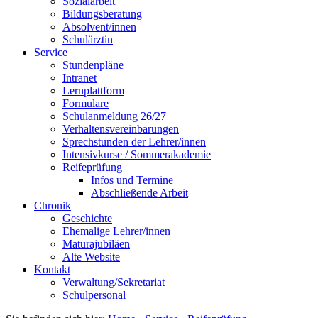
Sozialarbeit
Bildungsberatung
Absolvent/innen
Schulärztin
Service
Stundenpläne
Intranet
Lernplattform
Formulare
Schulanmeldung 26/27
Verhaltensvereinbarungen
Sprechstunden der Lehrer/innen
Intensivkurse / Sommerakademie
Reifeprüfung
Infos und Termine
Abschließende Arbeit
Chronik
Geschichte
Ehemalige Lehrer/innen
Maturajubiläen
Alte Website
Kontakt
Verwaltung/Sekretariat
Schulpersonal