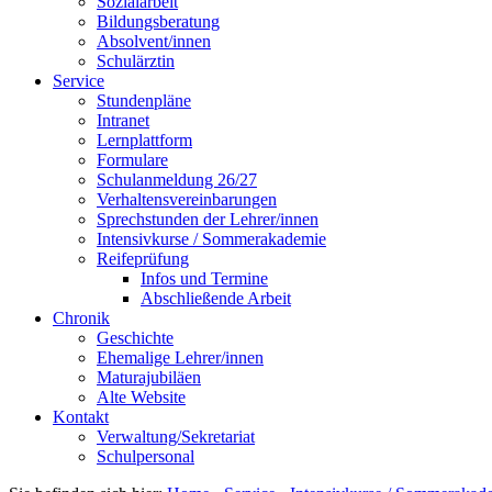
Sozialarbeit
Bildungsberatung
Absolvent/innen
Schulärztin
Service
Stundenpläne
Intranet
Lernplattform
Formulare
Schulanmeldung 26/27
Verhaltensvereinbarungen
Sprechstunden der Lehrer/innen
Intensivkurse / Sommerakademie
Reifeprüfung
Infos und Termine
Abschließende Arbeit
Chronik
Geschichte
Ehemalige Lehrer/innen
Maturajubiläen
Alte Website
Kontakt
Verwaltung/Sekretariat
Schulpersonal