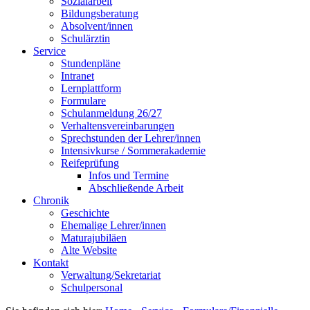
Sozialarbeit
Bildungsberatung
Absolvent/innen
Schulärztin
Service
Stundenpläne
Intranet
Lernplattform
Formulare
Schulanmeldung 26/27
Verhaltensvereinbarungen
Sprechstunden der Lehrer/innen
Intensivkurse / Sommerakademie
Reifeprüfung
Infos und Termine
Abschließende Arbeit
Chronik
Geschichte
Ehemalige Lehrer/innen
Maturajubiläen
Alte Website
Kontakt
Verwaltung/Sekretariat
Schulpersonal