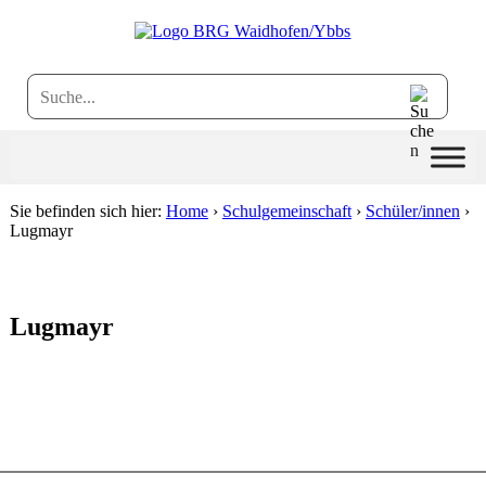
W
e
i
t
e
r
z
u
m
I
n
Sie befinden sich hier:
Home
›
Schulgemeinschaft
›
Schüler/innen
›
h
Lugmayr
a
l
t
Lugmayr