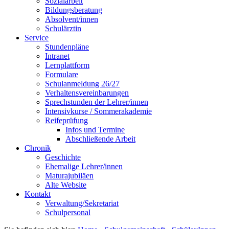
Sozialarbeit
Bildungsberatung
Absolvent/innen
Schulärztin
Service
Stundenpläne
Intranet
Lernplattform
Formulare
Schulanmeldung 26/27
Verhaltensvereinbarungen
Sprechstunden der Lehrer/innen
Intensivkurse / Sommerakademie
Reifeprüfung
Infos und Termine
Abschließende Arbeit
Chronik
Geschichte
Ehemalige Lehrer/innen
Maturajubiläen
Alte Website
Kontakt
Verwaltung/Sekretariat
Schulpersonal